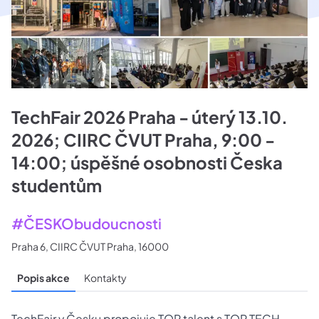
TechFair 2026 Praha - úterý 13.10.
2026; CIIRC ČVUT Praha, 9:00 -
14:00; úspěšné osobnosti Česka
studentům
#ČESKObudoucnosti
Praha 6, CIIRC ČVUT Praha, 16000
Popis akce
Kontakty
TechFair v Česku propojuje TOP talent s TOP TECH