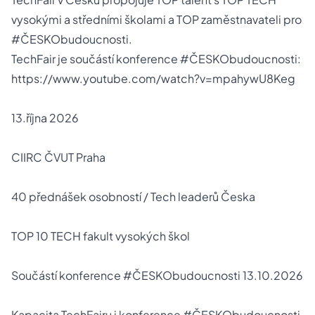
vysokými a středními školami a TOP zaměstnavateli pro
#ČESKObudoucnosti.
TechFair je součástí konference #ČESKObudoucnosti:
https://www.youtube.com/watch?v=mpahywU8Keg
13.října 2026
CIIRC ČVUT Praha
40 přednášek osobností / Tech leaderů Česka
TOP 10 TECH fakult vysokých škol
Součástí konference #ČESKObudoucnosti 13.10.2026
Kapacita TechFairu i konference #ČESKObudoucnosti