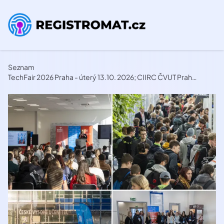
Seznam
TechFair 2026 Praha - úterý 13.10. 2026; CIIRC ČVUT Praha, 9:00 - 14:00; úspěšné osobnosti Česka studentům